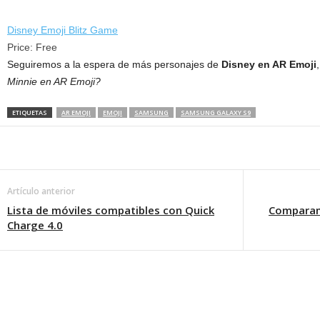
Disney Emoji Blitz Game
Price:
Free
Seguiremos a la espera de más personajes de
Disney en AR Emoji
,
Minnie en AR Emoji?
ETIQUETAS
AR EMOJI
EMOJI
SAMSUNG
SAMSUNG GALAXY S9
Artículo anterior
Lista de móviles compatibles con Quick
Comparam
Charge 4.0