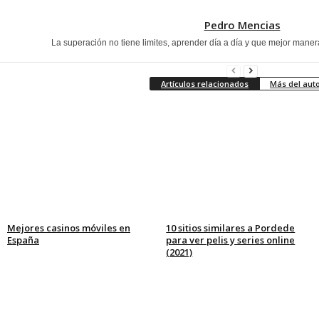
Pedro Mencias
La superación no tiene limites, aprender día a día y que mejor maner
Artículos relacionados
Más del aut
Mejores casinos móviles en
10 sitios similares a Pordede
España
para ver pelis y series online
(2021)