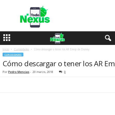
T
o
d
o
N
e
x
u
s
Inicio
Curiosidades
Cómo descargar o tener los AR Emoji de Disney
CURIOSIDADES
Cómo descargar o tener los AR Em
Por
Pedro Mencias
-
20 marzo, 2018
0