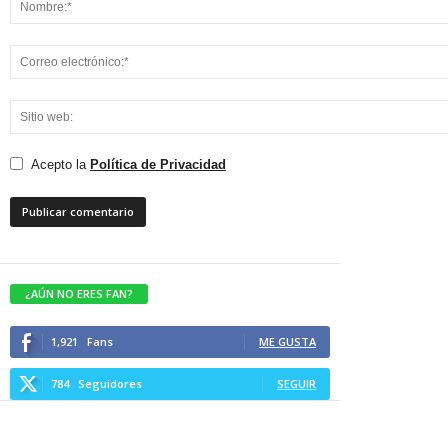
Acepto la
Política de Privacidad
¿AÚN NO ERES FAN?
1,921
Fans
ME GUSTA
784
Seguidores
SEGUIR