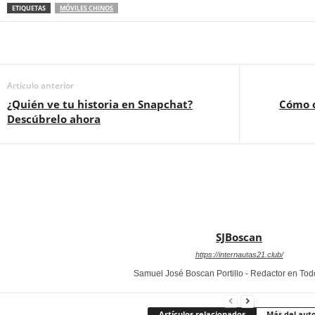
ETIQUETAS
MÓVILES CHINOS
Artículo anterior
¿Quién ve tu historia en Snapchat?
Cómo c
Descúbrelo ahora
SJBoscan
https://internautas21.club/
Samuel José Boscan Portillo - Redactor en To
Artículos relacionados
Más del aut