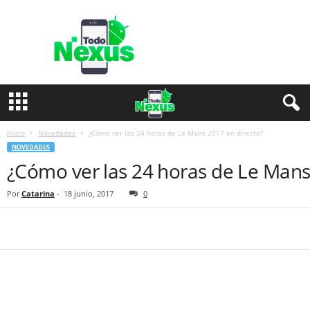
T
o
d
o
N
e
x
u
s
Inicio
Novedades
¿Cómo ver las 24 horas de Le Mans 2017 en directo?
NOVEDADES
¿Cómo ver las 24 horas de Le Mans
Por
Catarina
-
18 junio, 2017
0