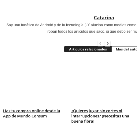
Catarina
Soy una fanática de Android y de la tecnología :) Y alucino como medios com
roban todos los artículos que saco, sí que debo ser m
Artículos relacionados
Más del aut
Haz tu compra online desde la
¿Quieres jugar sin cortes ni
App de Mundo Consum
interrupciones? ¡Necesitas una
buena fibra!