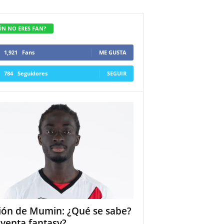
ÚN NO ERES FAN?
1,921
Fans
ME GUSTA
784
Seguidores
SEGUIR
ión de Mumin: ¿Qué se sabe?
 venta fantasy?