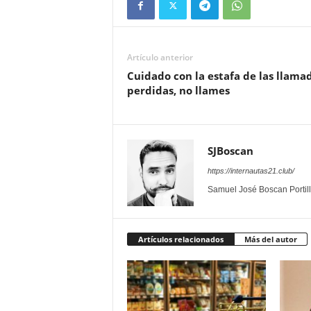
Artículo anterior
Cuidado con la estafa de las llama
perdidas, no llames
SJBoscan
https://internautas21.club/
Samuel José Boscan Portil
Artículos relacionados
Más del autor