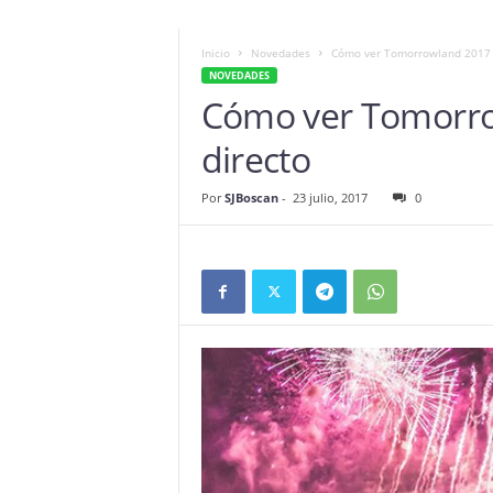
Inicio
Novedades
Cómo ver Tomorrowland 2017 e
NOVEDADES
Cómo ver Tomorro
directo
Por
SJBoscan
-
23 julio, 2017
0