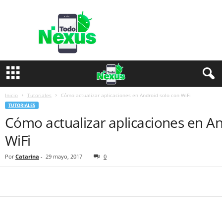
T
o
d
o
N
e
x
u
s
Inicio
Tutoriales
Cómo actualizar aplicaciones en Android solo con WiFi
TUTORIALES
Cómo actualizar aplicaciones en An
WiFi
Por
Catarina
-
29 mayo, 2017
0