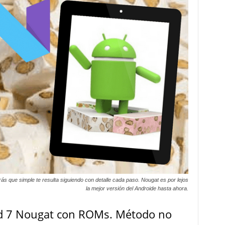
rás que simple te resulta siguiendo con detalle cada paso. Nougat es por lejos
la mejor versión del Androide hasta ahora.
id 7 Nougat con ROMs. Método no