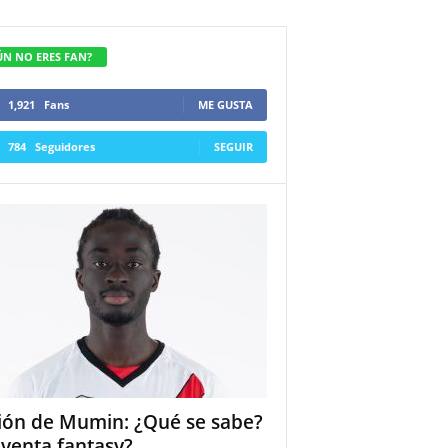
ÚN NO ERES FAN?
1,921
Fans
ME GUSTA
784
Seguidores
SEGUIR
ión de Mumin: ¿Qué se sabe?
 venta fantasy?