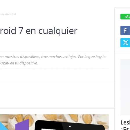
ier Android
¿A
roid 7 en cualquier
en nuestros dispositivos, trae muchas ventajas. Por lo que hoy te
gat- en tu dispositivo.
Les
¿Es