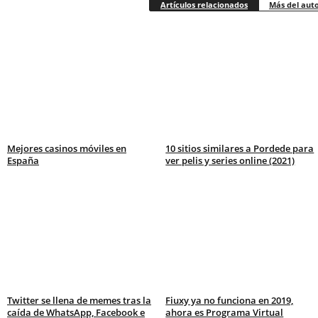
Artículos relacionados
Más del aut
Mejores casinos móviles en
10 sitios similares a Pordede para
España
ver pelis y series online (2021)
Twitter se llena de memes tras la
Fiuxy ya no funciona en 2019,
caída de WhatsApp, Facebook e
ahora es Programa Virtual