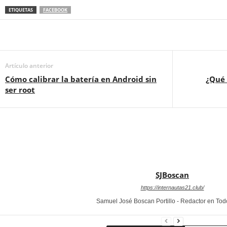
ETIQUETAS
FACEBOOK
Artículo anterior
Cómo calibrar la batería en Android sin
¿Qué 
ser root
SJBoscan
https://internautas21.club/
Samuel José Boscan Portillo - Redactor en To