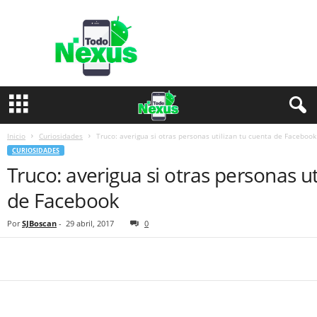
T
o
d
o
N
e
x
u
s
Inicio
Curiosidades
Truco: averigua si otras personas utilizan tu cuenta de Facebook
CURIOSIDADES
Truco: averigua si otras personas ut
de Facebook
Por
SJBoscan
-
29 abril, 2017
0