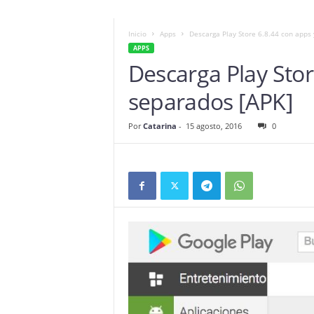
Inicio
Apps
Descarga Play Store 6.8.44 con apps
APPS
Descarga Play Stor
separados [APK]
Por
Catarina
-
15 agosto, 2016
0