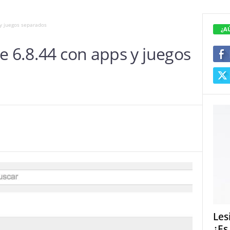
 y juegos separados
¿A
e 6.8.44 con apps y juegos
Les
¿Es