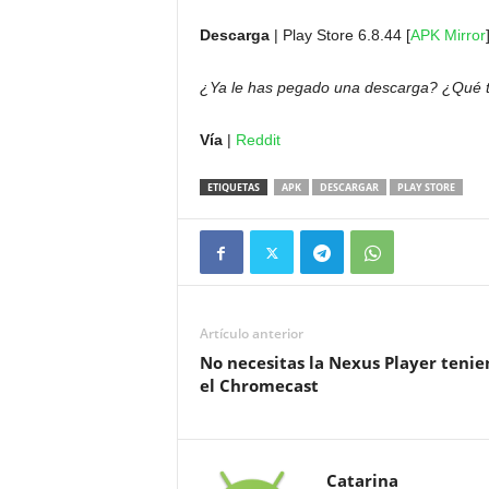
Descarga
| Play Store 6.8.44 [
APK Mirror
¿Ya le has pegado una descarga? ¿Qué 
Vía
|
Reddit
ETIQUETAS
APK
DESCARGAR
PLAY STORE
Artículo anterior
No necesitas la Nexus Player teni
el Chromecast
Catarina