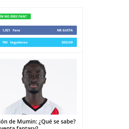
ÚN NO ERES FAN?
1,921
Fans
ME GUSTA
784
Seguidores
SEGUIR
ión de Mumin: ¿Qué se sabe?
 venta fantasy?