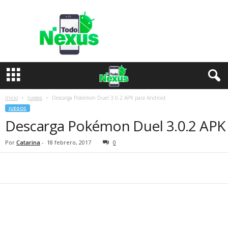
T
o
d
o
N
e
x
u
s
Inicio
Juegos
Descarga Pokémon Duel 3.0.2 APK para Android
JUEGOS
Descarga Pokémon Duel 3.0.2 APK
Por
Catarina
-
18 febrero, 2017
0