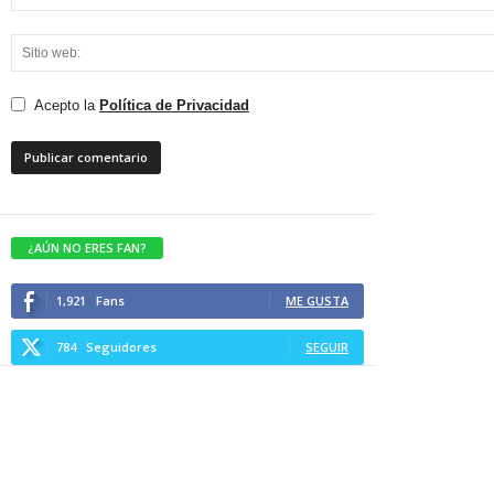
Acepto la
Política de Privacidad
¿AÚN NO ERES FAN?
1,921
Fans
ME GUSTA
784
Seguidores
SEGUIR