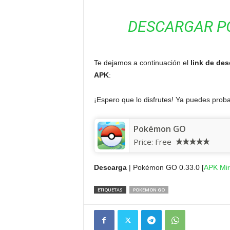
DESCARGAR PO
Te dejamos a continuación el
link de des
APK
:
¡Espero que lo disfrutes! Ya puedes prob
Pokémon GO
Price:
Free
Descarga
| Pokémon GO 0.33.0 [
APK Mir
ETIQUETAS
POKEMON GO