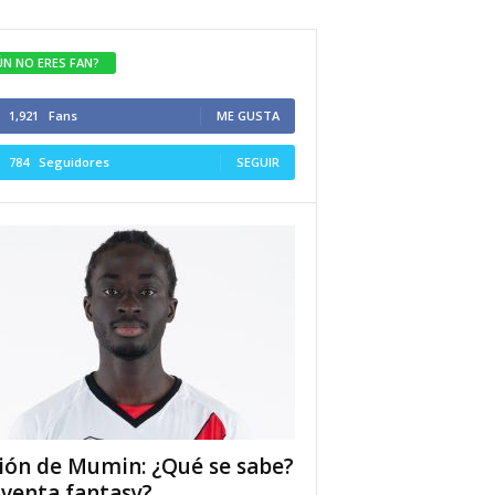
ÚN NO ERES FAN?
1,921
Fans
ME GUSTA
784
Seguidores
SEGUIR
ión de Mumin: ¿Qué se sabe?
 venta fantasy?