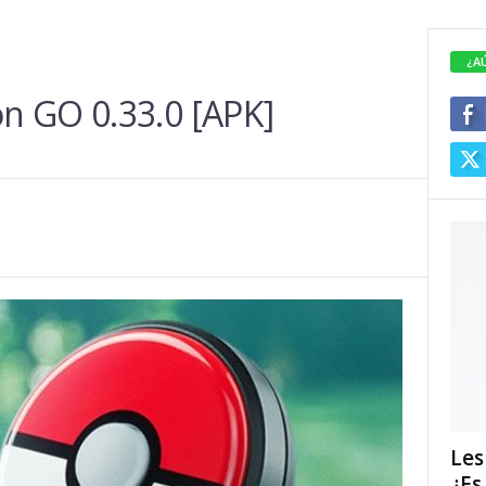
¿A
n GO 0.33.0 [APK]
Les
¿Es