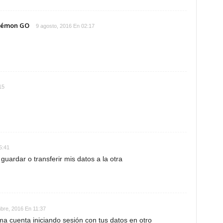
okémon GO
9 agosto, 2016 En 02:17
15
5:41
uardar o transferir mis datos a la otra
bre, 2016 En 11:37
ma cuenta iniciando sesión con tus datos en otro