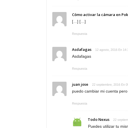
Cómo activar la cámara en P
[…] […]
Respuesta
Asdafagas
12 agosto, 2016 En 14:
Asdafagas
Respuesta
juan jose
22 septiembre, 2016 En 0
puedo cambiar mi cuenta pero g
Respuesta
Todo Nexus
22 septiem
Puedes utilizar tu mis