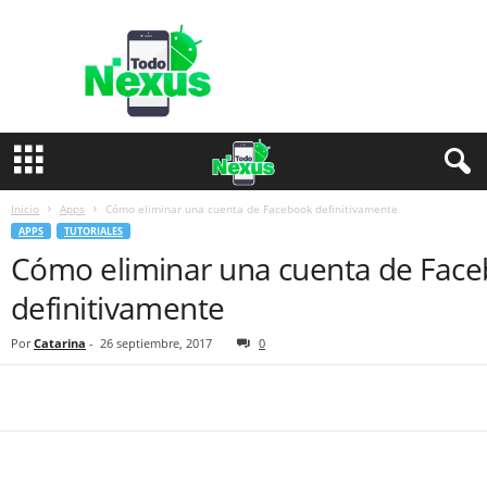
T
o
d
o
N
e
x
u
s
Inicio
Apps
Cómo eliminar una cuenta de Facebook definitivamente
APPS
TUTORIALES
Cómo eliminar una cuenta de Fac
definitivamente
Por
Catarina
-
26 septiembre, 2017
0