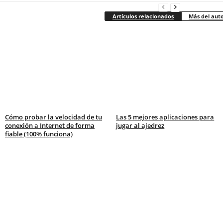
Artículos relacionados
Más del aut
Cómo probar la velocidad de tu
Las 5 mejores aplicaciones para
conexión a Internet de forma
jugar al ajedrez
fiable (100% funciona)