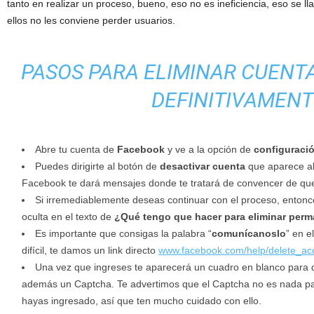
tanto en realizar un proceso, bueno, eso no es ineficiencia, eso se l
ellos no les conviene perder usuarios.
PASOS PARA ELIMINAR CUENT
DEFINITIVAMENT
Abre tu cuenta
de
Facebook
y ve a la opción de
configuraci
Puedes dirigirte al botón de
desactivar cuenta
que aparece al 
Facebook te dará mensajes donde te tratará de convencer de que
Si irremediableme
nte
deseas continuar con el proceso, enton
oculta
en el texto de
¿Qué tengo que hacer para eliminar per
Es importante que consigas la palabra “
comunícanoslo
”
en e
difícil, te damos un link directo
www.facebook.com/help/delete_ac
Una vez que ingreses te aparecerá un cuadro en blanco para 
además un
Captcha
. Te advertimos que el
Captcha
no es nada pa
hayas ingresado, así que ten mucho cuidado con ello.