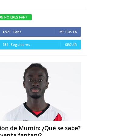
ÚN NO ERES FAN?
1,921
Fans
ME GUSTA
784
Seguidores
SEGUIR
ión de Mumin: ¿Qué se sabe?
 venta fantasy?