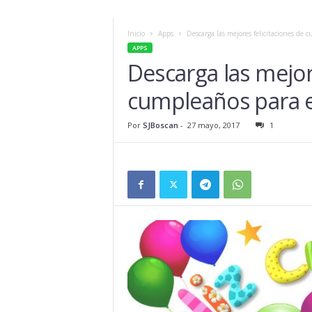
Inicio
Apps
Descarga las mejores felicitaciones de
APPS
Descarga las mejor
cumpleaños para 
Por
SJBoscan
-
27 mayo, 2017
1