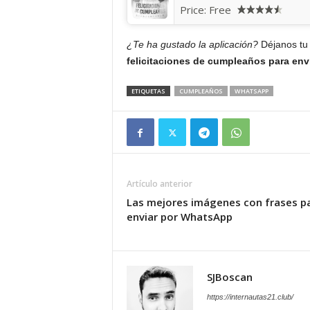
Price:
Free
¿Te ha gustado la aplicación?
Déjanos tu 
felicitaciones de cumpleaños para en
ETIQUETAS
CUMPLEAÑOS
WHATSAPP
Artículo anterior
Las mejores imágenes con frases p
enviar por WhatsApp
SJBoscan
https://internautas21.club/