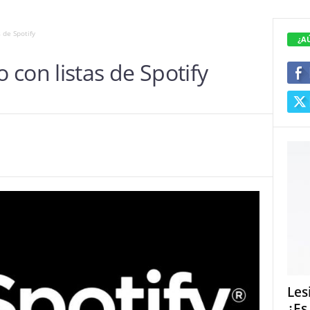
 de Spotify
¿A
con listas de Spotify
Les
¿Es