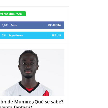
ÚN NO ERES FAN?
1,921
Fans
ME GUSTA
784
Seguidores
SEGUIR
ión de Mumin: ¿Qué se sabe?
 venta fantasy?