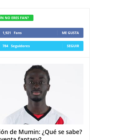
ÚN NO ERES FAN?
1,921
Fans
ME GUSTA
784
Seguidores
SEGUIR
ión de Mumin: ¿Qué se sabe?
 venta fantasy?