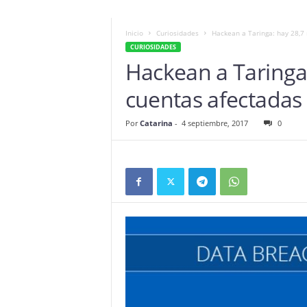
Inicio
Curiosidades
Hackean a Taringa: hay 28,7
CURIOSIDADES
Hackean a Taringa:
cuentas afectadas
Por
Catarina
-
4 septiembre, 2017
0