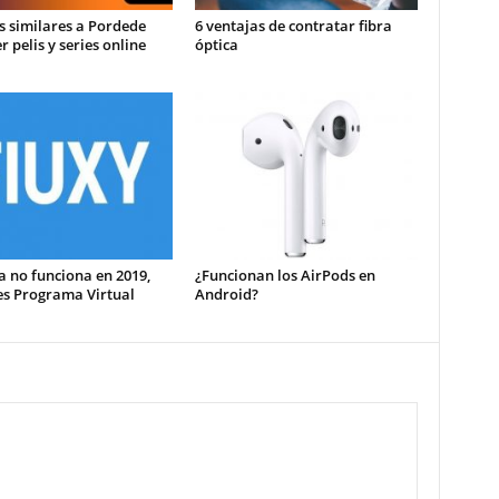
os similares a Pordede
6 ventajas de contratar fibra
r pelis y series online
óptica
a no funciona en 2019,
¿Funcionan los AirPods en
es Programa Virtual
Android?