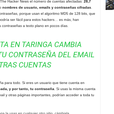
 The Hacker News el número de cuentas afectadas:
28,7
o
nombres de usuario, emails y contraseñas cifradas
.
ontraseñas, porque usan el algoritmo MD5 de 128 bits, que
 podría ser fácil para estos hackers… es más, han
s contraseñas a texto plano en pocos días.
NTA EN TARINGA CAMBIA
TU CONTRASEÑA DEL EMAIL
OTRAS CUENTAS
 para todo. Si eres un usuario que tiene cuenta en
ada, y por tanto, tu contraseña
. Si usas la misma cuenta
il y otras páginas importantes, podrían acceder a toda tu
ga la usas en cualquier otro sitio, cámbiala