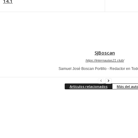
14.1
SJBoscan
https://internautas21.club/
Samuel José Boscan Portillo - Redactor en To
Artículos relacionados
Más del aut