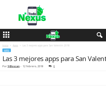
T
o
d
o
N
e
x
u
s
Inicio
Apps
Las 3 mejores apps para San Valentín 2018
APPS
Las 3 mejores apps para San Valen
Por
SJBoscan
-
12 febrero, 2018
0