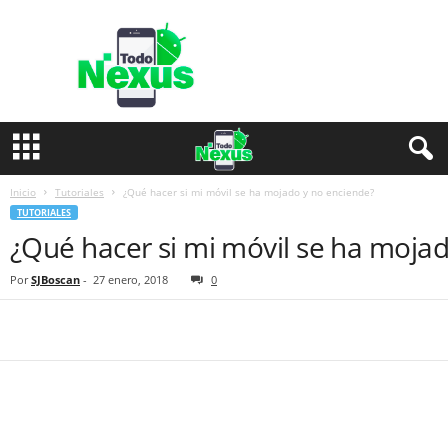
T
o
d
o
N
e
x
u
s
Inicio
Tutoriales
¿Qué hacer si mi móvil se ha mojado y no enciende?
TUTORIALES
¿Qué hacer si mi móvil se ha moja
Por
SJBoscan
-
27 enero, 2018
0