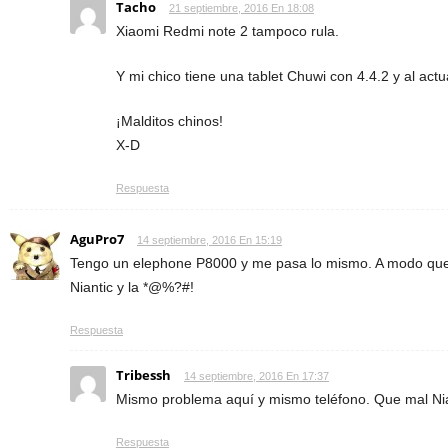
Tacho
21 septiembre, 2016 En 18:08
Xiaomi Redmi note 2 tampoco rula.
Y mi chico tiene una tablet Chuwi con 4.4.2 y al act
¡Malditos chinos!
X-D
Respuesta
AguPro7
14 septiembre, 2016 En 15:19
Tengo un elephone P8000 y me pasa lo mismo. A modo que
Niantic y la *@%?#!
Respuesta
Tribessh
14 septiembre, 2016 En 17:37
Mismo problema aquí y mismo teléfono. Que mal Nian
Respuesta