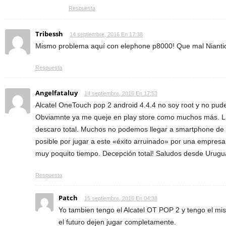
Respuesta
Tribessh
14 septiembre, 2016 En 17:38
Mismo problema aquí con elephone p8000! Que mal Niantic,
Respuesta
Angelfataluy
14 septiembre, 2016 En 17:53
Alcatel OneTouch pop 2 android 4.4.4 no soy root y no pude
Obviamnte ya me queje en play store como muchos más. L
descaro total. Muchos no podemos llegar a smartphone de
posible por jugar a este «éxito arruinado» por una empresa
muy poquito tiempo. Decepción total! Saludos desde Urugu
Respuesta
Patch
15 septiembre, 2016 En 04:38
Yo tambien tengo el Alcatel OT POP 2 y tengo el 
el futuro dejen jugar completamente.