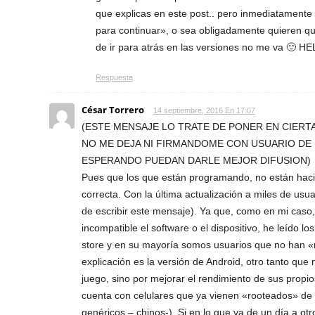
que explicas en este post.. pero inmediatamente 
para continuar», o sea obligadamente quieren q
de ir para atrás en las versiones no me va 🙁 HE
Respuesta
César Torrero
14 septiembre, 2016 En 17:07
(ESTE MENSAJE LO TRATE DE PONER EN CIERT
NO ME DEJA NI FIRMANDOME CON USUARIO DE 
ESPERANDO PUEDAN DARLE MEJOR DIFUSION)
Pues que los que están programando, no están hac
correcta. Con la última actualización a miles de u
de escribir este mensaje). Ya que, como en mi caso,
incompatible el software o el dispositivo, he leído 
store y en su mayoría somos usuarios que no han «r
explicación es la versión de Android, otro tanto que
juego, sino por mejorar el rendimiento de sus propios
cuenta con celulares que ya vienen «rooteados» de 
genéricos – chinos-). Si en lo que va de un día a o