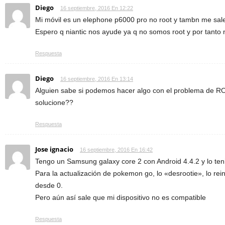
Diego
16 septiembre, 2016 En 12:22
Mi móvil es un elephone p6000 pro no root y tambn me sale
Espero q niantic nos ayude ya q no somos root y por tant
Respuesta
Diego
16 septiembre, 2016 En 13:14
Alguien sabe si podemos hacer algo con el problema de ROM
solucione??
Respuesta
Jose ignacio
16 septiembre, 2016 En 16:42
Tengo un Samsung galaxy core 2 con Android 4.4.2 y lo ten
Para la actualización de pokemon go, lo «desrootie», lo rein
desde 0.
Pero aún así sale que mi dispositivo no es compatible
Respuesta