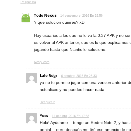
Respuesta
Todo Nexus
14 septiembre, 2016 En 15:56
Y qué solución quieres? xD
Hay usuarios a los que no le va la 0.37 APK y no son 
es volver al APK anterior, que es lo que explicamos 
jugando hasta que Niantic lo solucione.
Respuesta
Lalo Rdgz
6 octubre, 2016 En 23:33
ya no te permite jugar con una version anterior d
actualices y no puedes hacer nada.
Respuesta
Yoss
14 octubre, 2016 En 17:38
Hola! Ayúdame… tengo un Redmi Note 2, y hasta 
genial… pero después me tiró ese anuncio de no 