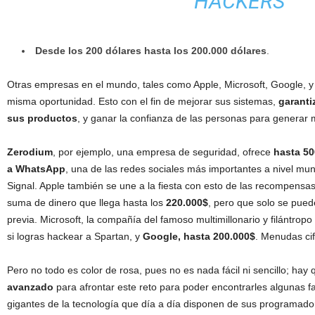
HACKERS
Desde
los
200
dólares
hasta los 200.000
dólares
.
Otras empresas en el mundo, tales como Apple, Microsoft, Google, y
misma oportunidad. Esto con el fin de mejorar sus sistemas,
garanti
sus productos
, y ganar la confianza de las personas para generar 
Zerodium
, por ejemplo, una empresa de seguridad, ofrece
hasta 50
a
WhatsApp
,
una de las redes sociales más importantes a nivel mun
Signal
. Apple también se une a la fiesta con esto de las recompensa
suma
de dinero que llega
hasta los
220
.
000$
, pero que solo se pued
previa
.
Microsoft, la
compañía
del famoso multimillonario y
filántropo
si logras
hackear
a
Spartan
, y
Google, hasta 200
.
000$
.
Menudas cif
Pero no todo es color de rosa, pues no es nada
fácil ni sencillo;
hay q
avanzado
para afrontar este reto para poder encontrarles algunas fal
gigantes de la
tecnología
que
día
a
día
disponen de sus programador