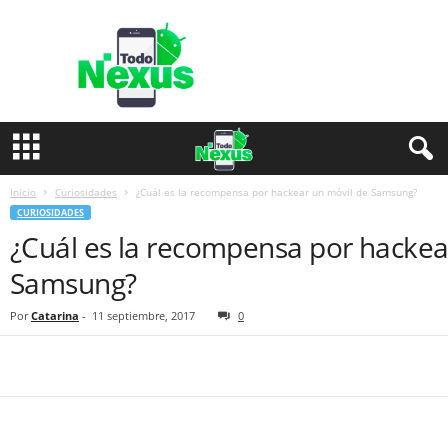
T
o
d
o
N
e
x
u
s
Inicio
Curiosidades
¿Cuál es la recompensa por hackear un móvil de Samsung?
CURIOSIDADES
¿Cuál es la recompensa por hackea
Samsung?
Por
Catarina
-
11 septiembre, 2017
0