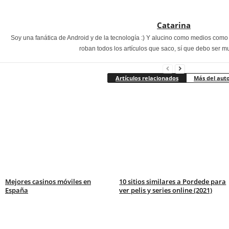
Catarina
Soy una fanática de Android y de la tecnología :) Y alucino como medios com
roban todos los artículos que saco, sí que debo ser m
Artículos relacionados
Más del aut
Mejores casinos móviles en
10 sitios similares a Pordede para
España
ver pelis y series online (2021)