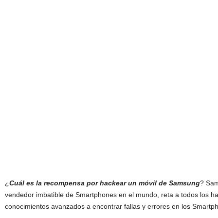
¿
Cuál es la recompensa por hackear un móvil de Samsung
?
Sam
vendedor imbatible de
S
martphones
en el mundo, reta a todos los h
conoc
imient
os avanzad
os
a enc
ontrar fallas y errores en los
S
martp