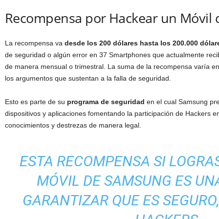
Recompensa por
Hackear
un M
óvil
La recompensa va
desde
los
200
dólares
hasta los 200.000
dólar
de seguridad o
algún error en 37
S
martphones
que actualmente reci
de manera mensual o trimestral
.
La suma de la recompensa
varía
en
los argumentos que sustentan a la falla de seguridad.
Esto es parte de su
pro
grama de seguri
dad
en el cual
S
amsung pre
dispositivos y aplicaciones fomentando la
participación
de Hackers en
conocimientos y destrezas de manera legal.
ESTA RECOMPENSA SI LOGRA
M
ÓVIL DE SAMSUNG ES UN
GARANTIZAR QUE ES SEGURO,