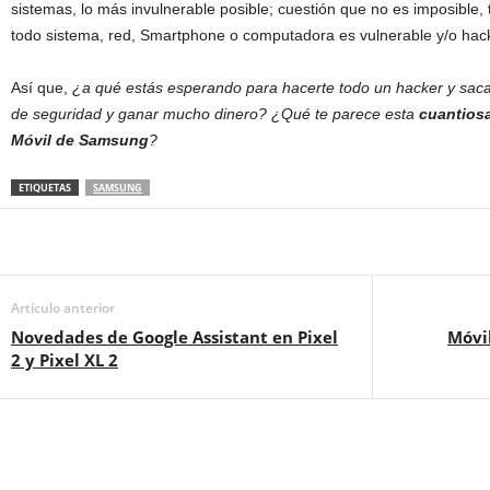
sistemas
,
lo
más
invulnerable posible;
cuestión
que
no es imposible,
todo sistema, red, S
martphone o computadora es vulnerable y/o
hac
Así
que,
¿a
q
ué estás esperando para hacerte todo un hacker y sac
de
seguridad
y ganar mucho dinero? ¿Qué te parece esta
cuantiosa
M
óvil de Samsung
?
ETIQUETAS
SAMSUNG
Artículo anterior
Novedades de Google Assistant en Pixel
Móvi
2 y Pixel XL 2