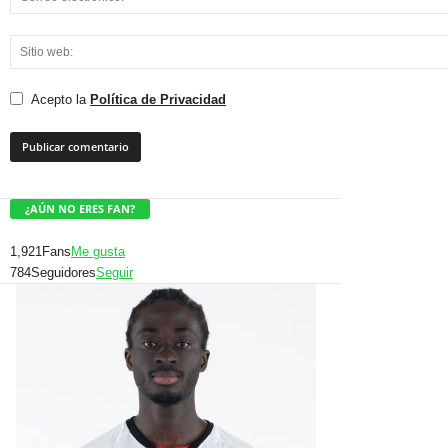
Acepto la
Política de Privacidad
¿AÚN NO ERES FAN?
1,921
Fans
Me gusta
784
Seguidores
Seguir