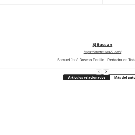
SJBoscan
https://internautas21.club/
Samuel José Boscan Portillo - Redactor en To
Artículos relacionados
Más del aut