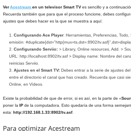
Ver
Acestream
en un televisor Smart TV
es sencillo y a continuació
Recuerda también que para que el proceso funcione, debes configu
ajustes que debes hacer es la que se muestra a aquí:
Configurando Ace Player
: Herramientas, Preferencias, Todo, 
emisión: #duplicate{dst=”http{mux=ts,dst=:8902/tv.asf}”,dst=displa
Configurando Serviio:
> Library, Online resources, Add. > So
URL: http://localhost:8902/tv.asf > Display name: Nombre del cana
reinicias Serviio.
Ajustes en el Smart TV:
Debes entrar a la serie de ajustes de
entre el directorio el canal que has creado. Recuerda que casi si
Online, en Vídeos.
Existe la probabilidad de que de error, si es así, en la parte de «
Sour
poner la
IP
de la computadora. Esto quedaría de una forma semejan
esta:
http://192.168.1.33:8902/tv.asf
.
Para optimizar Acestream