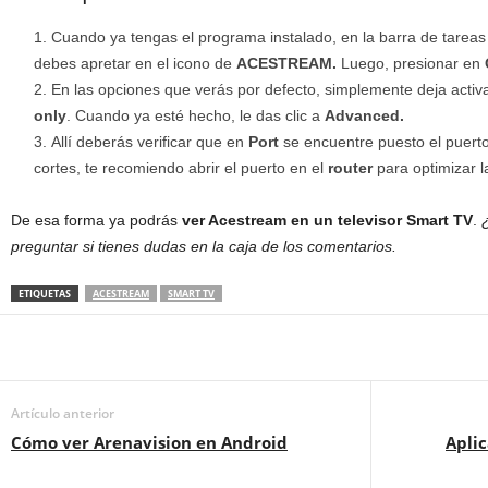
Cuando ya tengas el programa instalado, en la barra de tareas 
debes apretar en el icono de
ACESTREAM.
Luego, presionar en
En las opciones que verás por defecto, simplemente deja activ
only
. Cuando ya esté hecho, le das clic a
Advanced.
Allí deberás verificar que en
Port
se encuentre puesto el puert
cortes, te recomiendo abrir el puerto en el
router
para optimizar l
De esa forma ya podrás
ver Acestream en un televisor Smart TV
.
preguntar si tienes dudas en la caja de los comentarios.
ETIQUETAS
ACESTREAM
SMART TV
Artículo anterior
Cómo ver Arenavision en Android
Apli