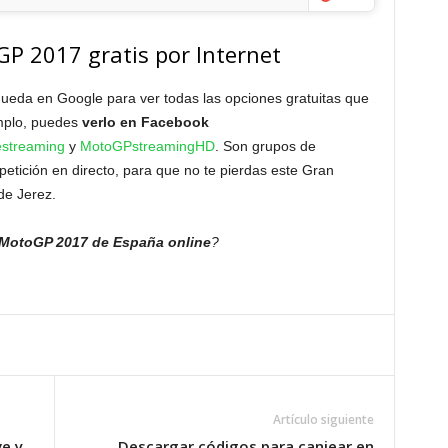
GP 2017 gratis por Internet
eda en Google para ver todas las opciones gratuitas que
emplo, puedes
verlo en Facebook
streaming
y
MotoGPstreamingHD
. Son grupos de
etición en directo, para que no te pierdas este Gran
de Jerez.
 MotoGP 2017 de España online
?
Artículo siguiente
ve y
Descargar códigos para canjear en