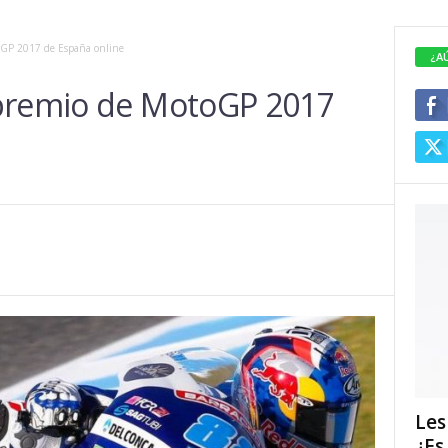
oGP 2017 de España online
¿A
 premio de MotoGP 2017
Les
¿Es