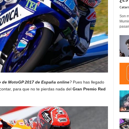
Catar
Son m
Mumim
pasand
o de MotoGP 2017 de España online
?
Pues has llegado
contar, para que no te pierdas nada del
Gran Premio Red