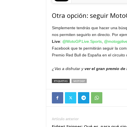
Otra opción: seguir Moto
Simplemente tendrás que hacer una búsqu
nos permiten seguirlo en directo. Por ej
Live
:
@MotoGP.Live.Sports
,
@motogplive
Facebook que te permitirán seguir la comp
Premio Red Bull de España en el circuito 
¿Vas a disfrutar y
ver el gran premio de
ETIQUETAS
MOTOGP
Artículo anterior
Fidget Spinner: Qué es, para qué sir