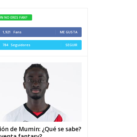
ÚN NO ERES FAN?
1,921
Fans
ME GUSTA
784
Seguidores
SEGUIR
ión de Mumin: ¿Qué se sabe?
 venta fantasy?