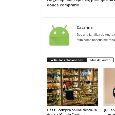
dónde comprarlo
Catarina
Soy una fanática de Androi
Mira como hacerlo me roban
Artículos relacionados
Más del autor
Haz tu compra online desde la
¿Quiere
App de Mundo Consum
interr