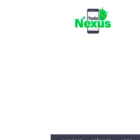
T
o
d
o
N
e
x
u
s