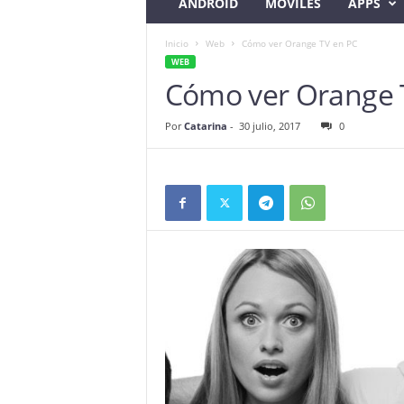
ANDROID
MÓVILES
APPS
Inicio
Web
Cómo ver Orange TV en PC
WEB
Cómo ver Orange 
Por
Catarina
-
30 julio, 2017
0