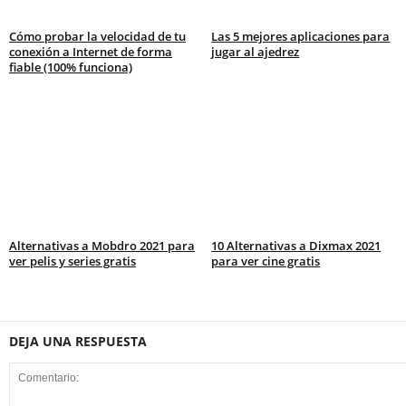
Cómo probar la velocidad de tu
Las 5 mejores aplicaciones para
conexión a Internet de forma
jugar al ajedrez
fiable (100% funciona)
Alternativas a Mobdro 2021 para
10 Alternativas a Dixmax 2021
ver pelis y series gratis
para ver cine gratis
DEJA UNA RESPUESTA