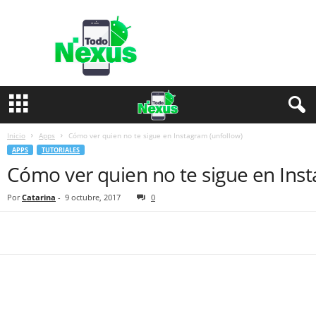
T
o
d
o
N
e
x
u
s
Inicio
Apps
Cómo ver quien no te sigue en Instagram (unfollow)
APPS
TUTORIALES
Cómo ver quien no te sigue en Inst
Por
Catarina
-
9 octubre, 2017
0