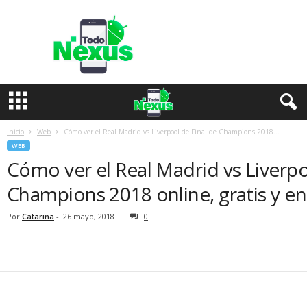
T
o
d
o
N
e
x
u
s
Inicio
Web
Cómo ver el Real Madrid vs Liverpool de Final de Champions 2018...
WEB
Cómo ver el Real Madrid vs Liverpo
Champions 2018 online, gratis y en
Por
Catarina
-
26 mayo, 2018
0