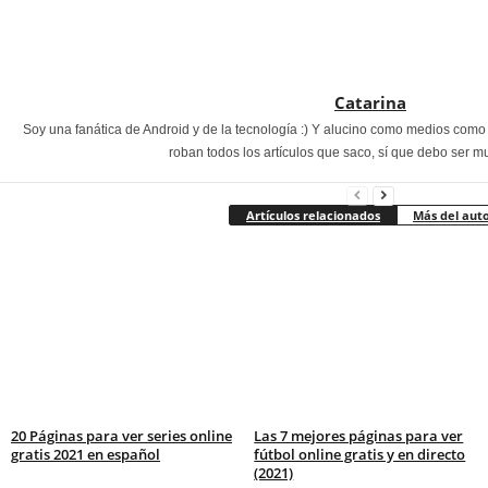
Catarina
Soy una fanática de Android y de la tecnología :) Y alucino como medios com
roban todos los artículos que saco, sí que debo ser m
Artículos relacionados
Más del aut
20 Páginas para ver series online
Las 7 mejores páginas para ver
gratis 2021 en español
fútbol online gratis y en directo
(2021)