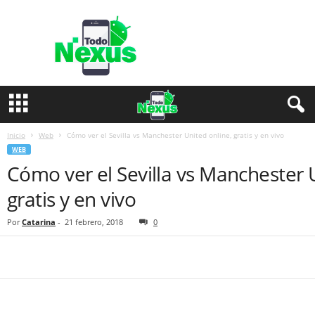
T
o
d
o
N
e
x
u
s
Inicio
Web
Cómo ver el Sevilla vs Manchester United online, gratis y en vivo
WEB
Cómo ver el Sevilla vs Manchester 
gratis y en vivo
Por
Catarina
-
21 febrero, 2018
0