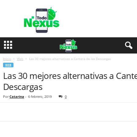
T
o
d
o
N
e
x
u
s
Inicio
Web
Las 30 mejores alternativas a Cantera de las Descargas
WEB
Las 30 mejores alternativas a Cante
Descargas
Por
Catarina
-
6 febrero, 2019
0