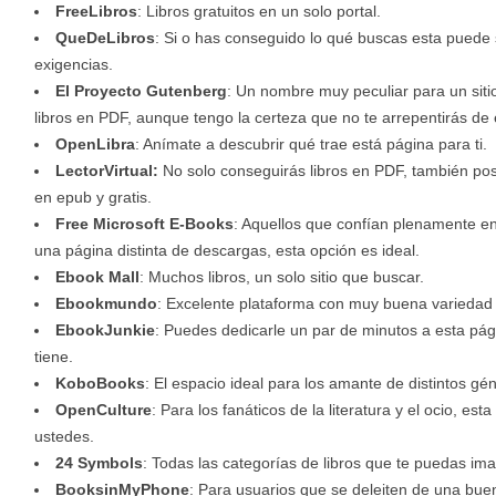
FreeLibros
: Libros gratuitos en un solo portal.
QueDeLibros
: Si o has conseguido lo qué buscas esta puede 
exigencias.
El Proyecto Gutenberg
: Un nombre muy peculiar para un sit
libros en PDF, aunque tengo la certeza que no te arrepentirás de 
OpenLibra
: Anímate a descubrir qué trae está página para ti.
LectorVirtual:
No solo conseguirás libros en PDF, también posee
en epub y gratis.
Free Microsoft E-Books
: Aquellos que confían plenamente e
una página distinta de descargas, esta opción es ideal.
Ebook Mall
: Muchos libros, un solo sitio que buscar.
Ebookmundo
: Excelente plataforma con muy buena variedad 
EbookJunkie
: Puedes dedicarle un par de minutos a esta pág
tiene.
KoboBooks
: El espacio ideal para los amante de distintos gén
OpenCulture
: Para los fanáticos de la literatura y el ocio, e
ustedes.
24 Symbols
: Todas las categorías de libros que te puedas im
BooksinMyPhone
: Para usuarios que se deleiten de una buen