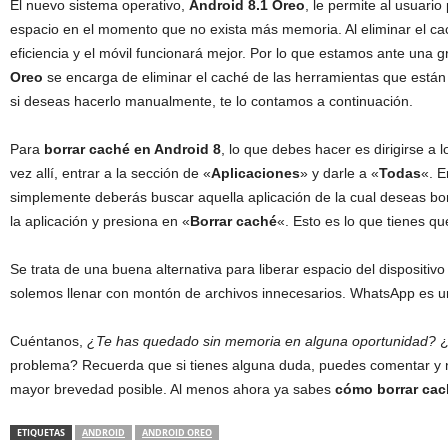
El nuevo sistema operativo,
Android 8.1 Oreo
, le permite al usuario
espacio en el momento que no exista más memoria. Al eliminar el cac
eficiencia y el móvil funcionará mejor. Por lo que estamos ante una
Oreo
se encarga de eliminar el caché de las herramientas que están 
si deseas hacerlo manualmente, te lo contamos a continuación.
Para
borrar caché en Android 8
, lo que debes hacer es dirigirse a 
vez allí, entrar a la sección de «
Aplicaciones
» y darle a «
Todas
«. E
simplemente deberás buscar aquella aplicación de la cual deseas bo
la aplicación y presiona en «
Borrar caché
«. Esto es lo que tienes qu
Se trata de una buena alternativa para liberar espacio del dispositiv
solemos llenar con montón de archivos innecesarios. WhatsApp es un
Cuéntanos,
¿Te has quedado sin memoria en alguna oportunidad?
¿
problema? Recuerda que si tienes alguna duda, puedes comentar y 
mayor brevedad posible. Al menos ahora ya sabes
cómo borrar cac
ETIQUETAS
ANDROID
ANDROID OREO