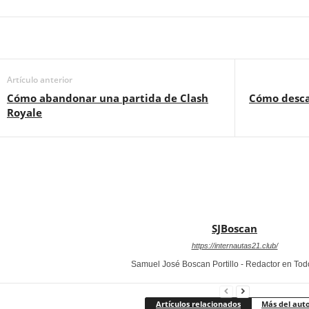
Artículo anterior
Cómo abandonar una partida de Clash
Cómo desca
Royale
SJBoscan
https://internautas21.club/
Samuel José Boscan Portillo - Redactor en To
Artículos relacionados
Más del aut