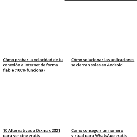
Cómo probar la velocidad de tu
Cómo solucionar las aplicaciones
conexión a Internet de forma
se cierran solas en Android
fiable (100% funciona)
10 Alternativas a Dixmax 2021
Cómo conseguir un número
para ver cine gratis
virtual para WhatsApp gratis