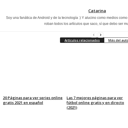
Catarina
Soy una fanática de Android y de la tecnología :) Y alucino como medios com
roban todos los artículos que saco, sí que debo ser m
Artículos relacionados
Más del aut
20 Páginas para ver series online
Las 7 mejores páginas para ver
gratis 2021 en español
fútbol online gratis y en directo
(2021)