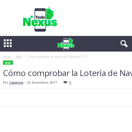
T
o
d
o
N
e
x
u
s
Inicio
Web
Cómo comprobar la Lotería de Navidad 2017
WEB
Cómo comprobar la Lotería de Na
Por
Catarina
-
22 diciembre, 2017
0