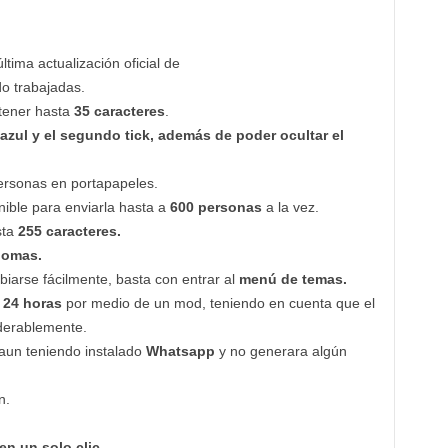
ltima actualización oficial de
o trabajadas.
tener hasta
35 caracteres
.
k azul y el segundo tick, además de poder ocultar el
ersonas en portapapeles.
nible para enviarla hasta a
600 personas
a la vez.
sta
255 caracteres.
iomas.
biarse fácilmente, basta con entrar al
menú de temas.
e
24 horas
por medio de un mod, teniendo en cuenta que el
derablemente.
 aun teniendo instalado
Whatsapp
y no generara algún
n.
n un solo clic.