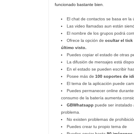
funcionado bastante bien.
El chat de contactos se basa en la ú
Las video llamadas aun están siend
El nombre de los grupos podrá con
Ofrece la opción de
ocultar el tic
último visto.
Puedes copiar el estado de otras p
La difusión de mensajes está dispo
En el estado se pueden escribir ha
Posee más de
100 soportes de id
El tema de la aplicación puede cam
Puedes permanecer online durant
consumo de la batería aumenta consi
GBWhatsapp
puede ser instalado
problema.
No existen problemas de prohibició
Puedes crear tu propio tema de
Puedes enviar hasta
90 imágenes e