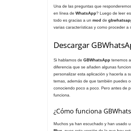
Una de las preguntas que responderemos
en línea de
WhatsApp
? Luego de leer e
todo es gracias a un
mod
de
gbwhatsap
varias características y como proceder a s
Descargar GBWhatsA
Si hablamos de
GBWhatsApp
tenemos an
diferencia que se añaden algunas funcion
personalizar esta aplicación y hacerla a 
temas, además de que también puedes ocu
conociendo poco a poco. Pero antes de 
funciona.
¿Cómo funciona GBWhats
Muchos ya han escuchado y han usado una
Plus
, pues esta versión de la que hoy e