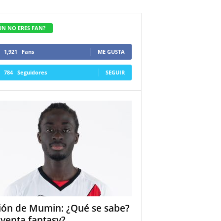
ÚN NO ERES FAN?
1,921
Fans
ME GUSTA
784
Seguidores
SEGUIR
ión de Mumin: ¿Qué se sabe?
 venta fantasy?