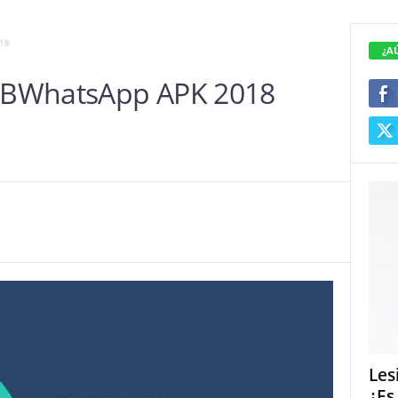
18
¿A
GBWhatsApp APK 2018
Les
¿Es