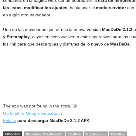
contamos en la página web, donde podrás ver la
lista de pendiente
las listas, modificar los ajustes
, hasta usar el
modo servidor
con 
en algún otro navegador.
Una de las novedades que ofrece la nueva versión
MasDeDe 2.1.2
e
y Streamplay
, cuyos enlaces vuelven a estar operativos para los us
los link para que descargues y disfrutes de lo nuevo de
MasDeDe
.
The app was not found in the store. 🙁
Go to store
Google websearch
Enlace
para descargar MasDeDe 2.1.2 APK
ETIQUETAS
DESCARGAR PLUSDEDE APK
MASDEDE
MASDEDE 2.1.2
PLUSDEDE