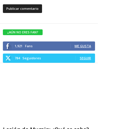
¿AÚN NO ERES FAN?
1,921
Fans
ME GUSTA
784
Seguidores
SEGUIR