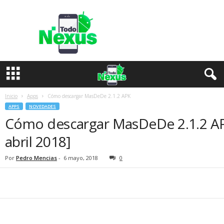
T
o
d
o
N
e
x
u
s
Inicio
Apps
Cómo descargar MasDeDe 2.1.2 APK
APPS
NOVEDADES
Cómo descargar MasDeDe 2.1.2 AP
abril 2018]
Por
Pedro Mencias
-
6 mayo, 2018
0