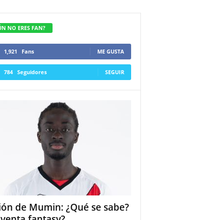
ÚN NO ERES FAN?
1,921
Fans
ME GUSTA
784
Seguidores
SEGUIR
ión de Mumin: ¿Qué se sabe?
 venta fantasy?