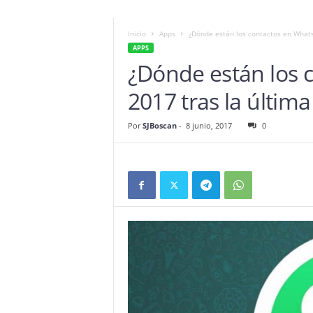
Inicio
Apps
¿Dónde están los contactos en WhatsA
APPS
¿Dónde están los 
2017 tras la última
Por
SJBoscan
-
8 junio, 2017
0