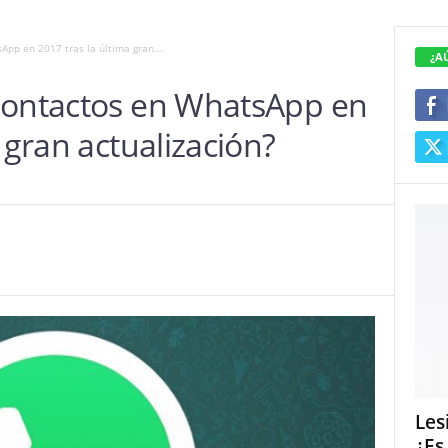
pp en 2017 tras la última gran...
¿A
contactos en WhatsApp en
 gran actualización?
Les
¿Es