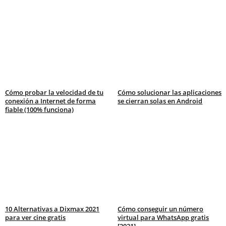
Cómo probar la velocidad de tu
Cómo solucionar las aplicaciones
conexión a Internet de forma
se cierran solas en Android
fiable (100% funciona)
10 Alternativas a Dixmax 2021
Cómo conseguir un número
para ver cine gratis
virtual para WhatsApp gratis