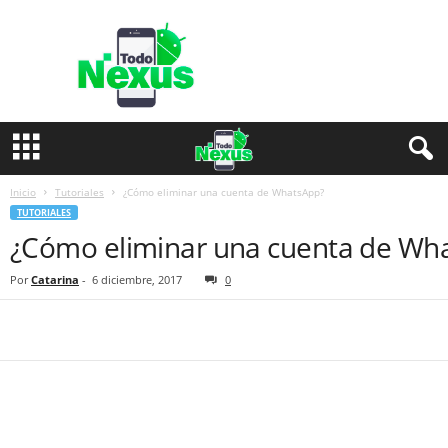
T
o
d
o
N
e
x
u
s
Inicio
Tutoriales
¿Cómo eliminar una cuenta de WhatsApp?
TUTORIALES
¿Cómo eliminar una cuenta de Wh
Por
Catarina
-
6 diciembre, 2017
0