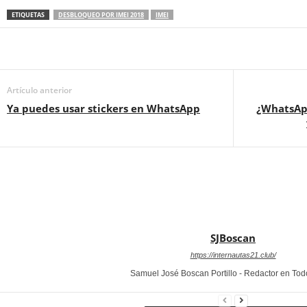
ETIQUETAS
DESBLOQUEO POR IMEI 2018
IMEI
Artículo anterior
Ya puedes usar stickers en WhatsApp
¿WhatsApp
SJBoscan
https://internautas21.club/
Samuel José Boscan Portillo - Redactor en To