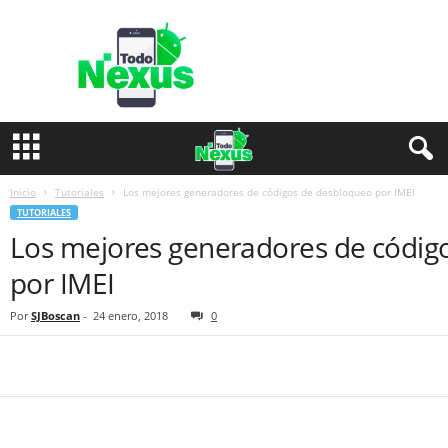
T
o
d
o
N
e
x
u
s
Inicio
Tutoriales
Los mejores generadores de códigos de desbloqueo por IMEI
TUTORIALES
Los mejores generadores de códig
por IMEI
Por
SJBoscan
-
24 enero, 2018
0