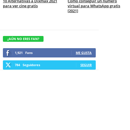
10 Alternativas a Dixmax 2021
Cómo conseguir un número
para ver cine gratis
virtual para WhatsApp gratis
[2021]
¿AÚN NO ERES FAN?
1,921
Fans
ME GUSTA
784
Seguidores
SEGUIR