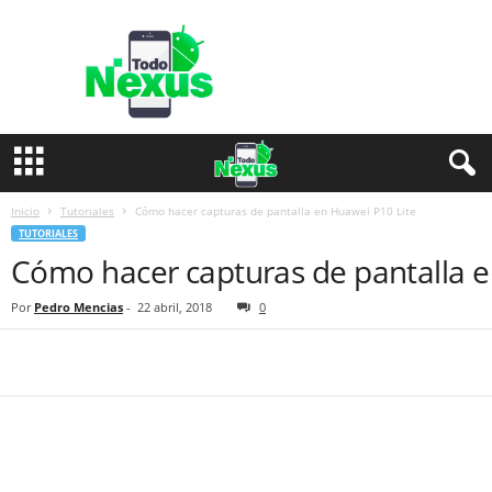
T
o
d
o
N
e
x
u
s
Inicio
Tutoriales
Cómo hacer capturas de pantalla en Huawei P10 Lite
TUTORIALES
Cómo hacer capturas de pantalla e
Por
Pedro Mencias
-
22 abril, 2018
0