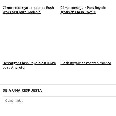
Cómo descargar la beta de Rush
Cómo conseguir Pass Royale
Wars APK para Android
gratis en Clash Royale
Descargar Clash Royale 2.8.0 APK
Clash Royale en mantenimiento
para Android
DEJA UNA RESPUESTA