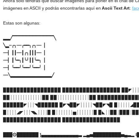
Ahora solo tendrás que buscar imágenes para poner en el chat de C
imágenes en ASCII y podrás encontrarlas aquí en
Ascii Text Art
:
fac
Estas son algunas:
▂▂╱▔▔▔▔▔▔▔▔▔▔▔▔╲
╲▂┈╭╮┈┈╭━━╮╭╮┈┈▕
┈┈▏┃┃┈┈┃╭╮┃┃┃┈┈▕
┈┈▏┃╰━╮┃╰╯┃┃╰━╮▕
┈┈▏╰━━╯╰━━╯╰━━╯▕
┈┈╲▂▂▂▂▂▂▂▂▂▂▂▂╱
▉▉▉▉▉▉▉▉▉▉▉▉▉▉▉▉▉ ▉▉▉▉▉▉▉▉▉▉▉▉▉▉▉▉▉ ▉▉◤┊┊┊┊
▉▉┊┊┊┊┊┊┊┊┊┊┊┊┊▉▉ ▉▉┊┊┊┊┊┊┊┊┊┊┊┊┊▉▉ ▉▉▉▉▉▉▉▉▉▉▉
▉▉▉▉▉▉◤┊┊┊◥▉▉▉▉▉▉ ▉◤◥▉▉◤┊┊┊┊┊◥▉▉◤◥▉ ▉┊┊┊┊┊◢▉▉
▉┊┊┊┊◢◤┊┊┊◥◣┊┊┊┊▉ ▉┊┊┊┊┊┊┊▅┊┊┊┊┊┊┊▉ ▉◣┊┊▉▉┊▉▉▉┊▉
▉▉▉▉▉▉▉▉▉▉▉▉▉▉▉▉▉ ▉▉▉▉▉▉▉▉▉▉▉▉▉▉▉▉▉
███۞███████ ]▄▄▄▄▄▄▄▄▄▄▄▄▃ ▂▄▅█████████▅▄▃▂ I