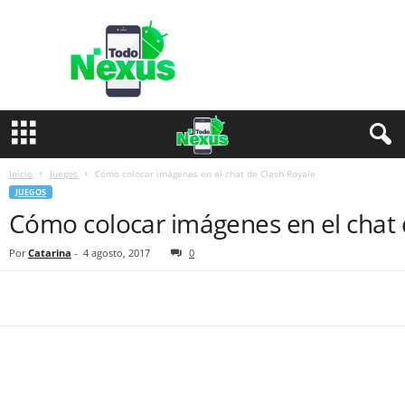
T
o
d
o
N
e
x
u
s
Inicio
Juegos
Cómo colocar imágenes en el chat de Clash Royale
JUEGOS
Cómo colocar imágenes en el chat 
Por
Catarina
-
4 agosto, 2017
0