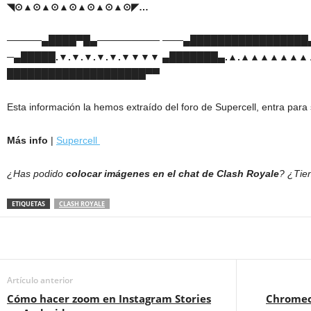
◥⊙▲⊙▲⊙▲⊙▲⊙▲⊙▲⊙◤…
─────▄████▀█▄───────── ───▄█████████████████
─▄█████.▼.▼.▼.▼.▼.▼▼▼▼ ▄███████▄.▲.▲▲▲▲▲▲▲
████████████████████▀▀
Esta información la hemos extraído del foro de Supercell, entra para
Más info
|
Supercell
¿Has podido
colocar imágenes en el chat de Clash Royale
? ¿Tie
ETIQUETAS
CLASH ROYALE
Artículo anterior
Cómo hacer zoom en Instagram Stories
Chromeca