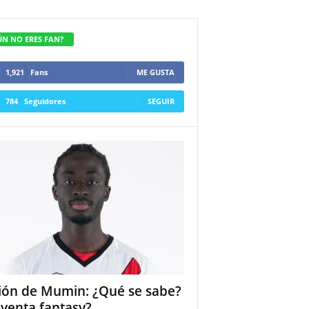
ÚN NO ERES FAN?
1,921
Fans
ME GUSTA
784
Seguidores
SEGUIR
ión de Mumin: ¿Qué se sabe?
 venta fantasy?