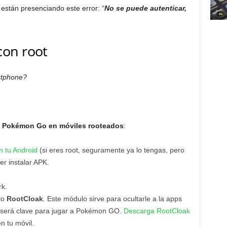
 están presenciando este error: “
No se puede autenticar,
con root
rtphone?
a Pokémon Go en móviles rooteados
:
n tu Android
(si eres root, seguramente ya lo tengas, pero
er instalar APK.
k.
lo
RootCloak
. Este módulo sirve para ocultarle a la apps
e será clave para jugar a Pokémon GO.
Descarga RootCloak
n tu móvil.