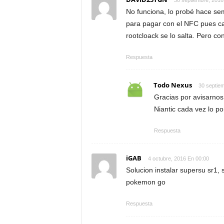
30 septiembre, 2016
No funciona, lo probé hace se
para pagar con el NFC pues cas
rootcloack se lo salta. Pero 
Respuesta
Todo Nexus
30 septie
Gracias por avisarnos
Niantic cada vez lo po
Respuesta
iGAB
4 octubre, 2016 En 00:00
Solucion instalar supersu sr1, 
pokemon go
Respuesta