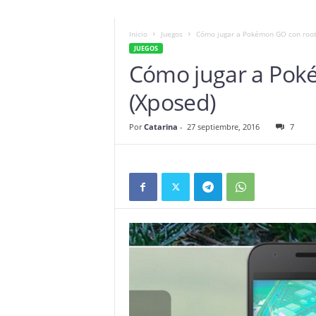
Inicio
Juegos
Cómo jugar a Pokémon GO con root
JUEGOS
Cómo jugar a Pok
(Xposed)
Por
Catarina
-
27 septiembre, 2016
7