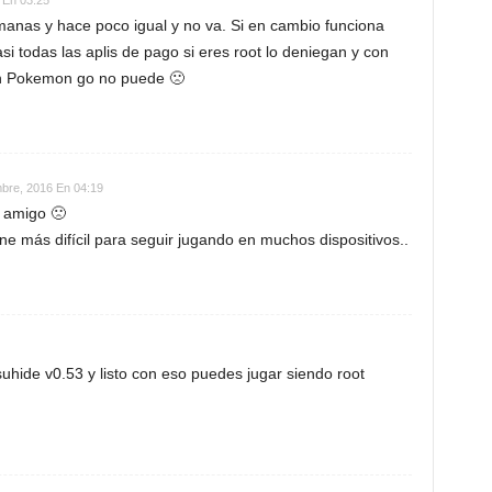
 En 03:25
manas y hace poco igual y no va. Si en cambio funciona
i todas las aplis de pago si eres root lo deniegan y con
con Pokemon go no puede 🙁
mbre, 2016 En 04:19
 amigo 🙁
ne más difícil para seguir jugando en muchos dispositivos..
suhide v0.53 y listo con eso puedes jugar siendo root