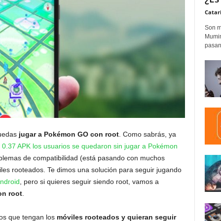
Catar
Son m
Mumim
pasand
puedas
jugar a Pokémon GO con root
. Como sabrás, ya
.37 APK los usuarios se quedaron sin jugar a Pokémon
blemas de compatibilidad (está pasando con muchos
viles rooteados. Te dimos una solución para seguir jugando
Android
, pero si quieres seguir siendo root, vamos a
n root
.
ios que tengan los
móviles rooteados y quieran seguir