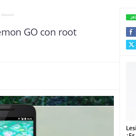
 (Xposed)
¿A
émon GO con root
Les
¿Es