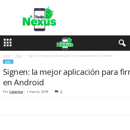
T
o
d
o
N
e
x
u
s
Inicio
Apps
Signen: la mejor aplicación para firmar documentos en Android
APPS
Signen: la mejor aplicación para 
en Android
Por
Catarina
-
1 marzo, 2018
0