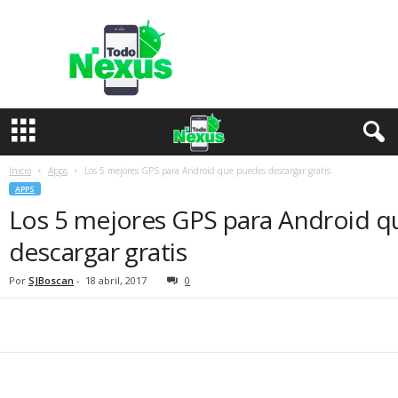
T
o
d
o
N
e
x
u
s
Inicio
Apps
Los 5 mejores GPS para Android que puedes descargar gratis
APPS
Los 5 mejores GPS para Android 
descargar gratis
Por
SJBoscan
-
18 abril, 2017
0