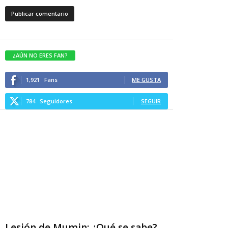
¿AÚN NO ERES FAN?
1,921
Fans
ME GUSTA
784
Seguidores
SEGUIR
Lesión de Mumin: ¿Qué se sabe?