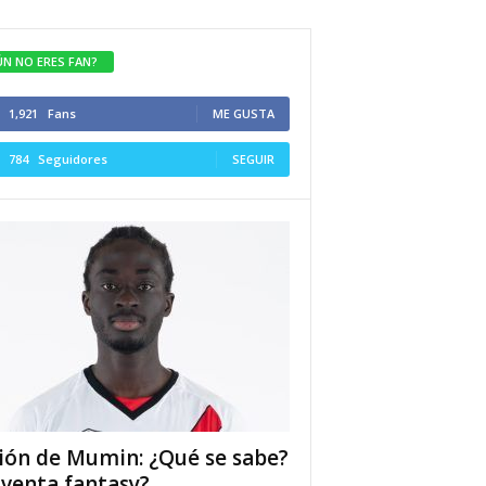
ÚN NO ERES FAN?
1,921
Fans
ME GUSTA
784
Seguidores
SEGUIR
ión de Mumin: ¿Qué se sabe?
 venta fantasy?