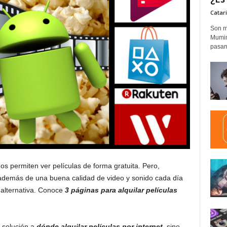
Catar
Son m
Mumim
pasand
s permiten ver películas de forma gratuita. Pero,
 además de una buena calidad de video y sonido cada día
 alternativa. Conoce
3 páginas para alquilar películas
 solución a
dónde alquilar películas por internet
, sino