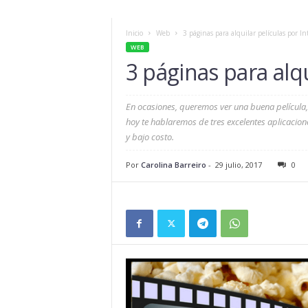
Inicio
Web
3 páginas para alquilar películas por In
WEB
3 páginas para alqu
En ocasiones, queremos ver una buena película, 
hoy te hablaremos de tres excelentes aplicacione
y bajo costo.
Por
Carolina Barreiro
-
29 julio, 2017
0