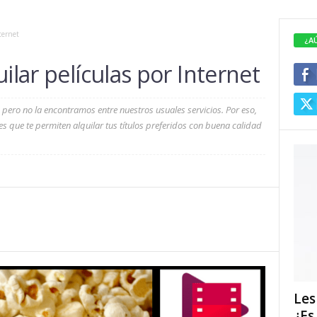
ternet
¿A
ilar películas por Internet
pero no la encontramos entre nuestros usuales servicios. Por eso,
s que te permiten alquilar tus títulos preferidos con buena calidad
Les
¿Es