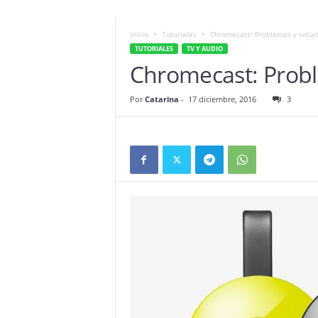
Inicio
Tutoriales
Chromecast: Problemas y soluc
TUTORIALES
TV Y AUDIO
Chromecast: Probl
Por
Catarina
-
17 diciembre, 2016
3