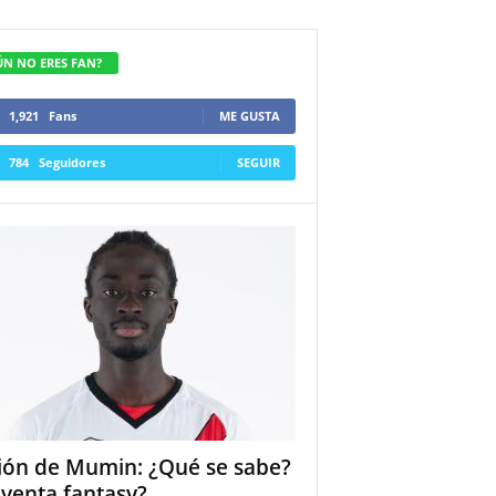
ÚN NO ERES FAN?
1,921
Fans
ME GUSTA
784
Seguidores
SEGUIR
ión de Mumin: ¿Qué se sabe?
 venta fantasy?