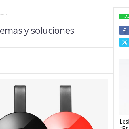
iones
¿A
emas y soluciones
Les
¿Es