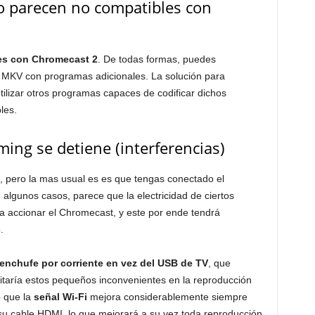
o parecen no compatibles con
es con Chromecast 2
. De todas formas, puedes
 o MKV con programas adicionales. La solución para
tilizar otros programas capaces de codificar dichos
les.
ming se detiene (interferencias)
, pero la mas usual es es que tengas conectado el
n algunos casos, parece que la electricidad de ciertos
a accionar el Chromecast, y este por ende tendrá
.
 enchufe por corriente en vez del USB de TV
, que
vitaría estos pequeños inconvenientes en la reproducción
o que la
señal Wi-Fi
mejora considerablemente siempre
su cable HDMI, lo que mejorará a su vez toda reproducción