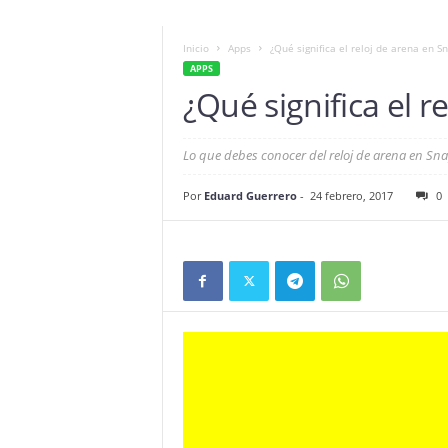
Inicio
Apps
¿Qué significa el reloj de arena en S
APPS
¿Qué significa el 
Lo que debes conocer del reloj de arena en Sn
Por
Eduard Guerrero
-
24 febrero, 2017
0