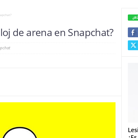
napchat?
¿A
reloj de arena en Snapchat?
apchat
Les
¿Es