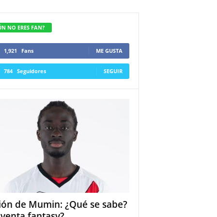
ÚN NO ERES FAN?
1,921
Fans
ME GUSTA
784
Seguidores
SEGUIR
ión de Mumin: ¿Qué se sabe?
 venta fantasy?