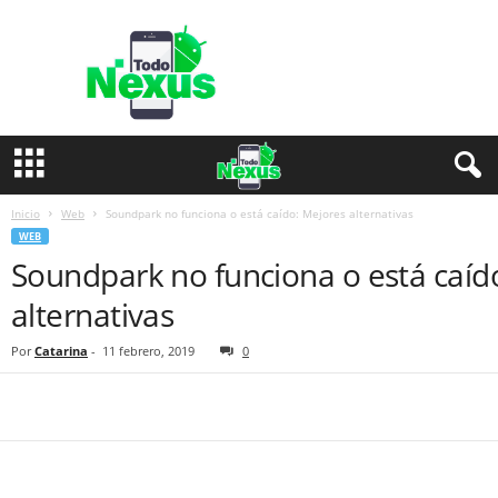
T
o
d
o
N
e
x
u
s
Inicio
Web
Soundpark no funciona o está caído: Mejores alternativas
WEB
Soundpark no funciona o está caíd
alternativas
Por
Catarina
-
11 febrero, 2019
0