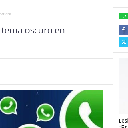
hatsApp
¿A
 tema oscuro en
Les
¿Es