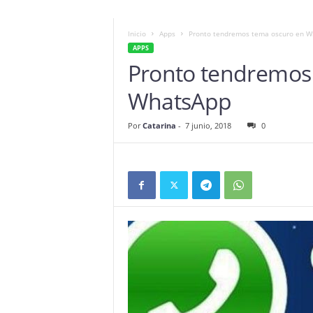
Inicio
Apps
Pronto tendremos tema oscuro en W
APPS
Pronto tendremos
WhatsApp
Por
Catarina
-
7 junio, 2018
0