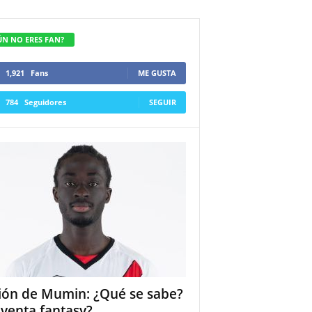
ÚN NO ERES FAN?
1,921
Fans
ME GUSTA
784
Seguidores
SEGUIR
ión de Mumin: ¿Qué se sabe?
 venta fantasy?