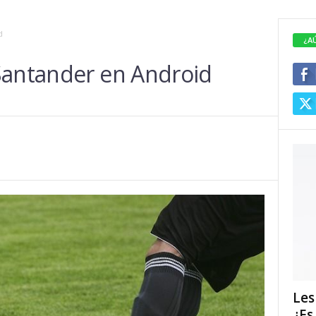
d
¿A
Santander en Android
Les
¿Es