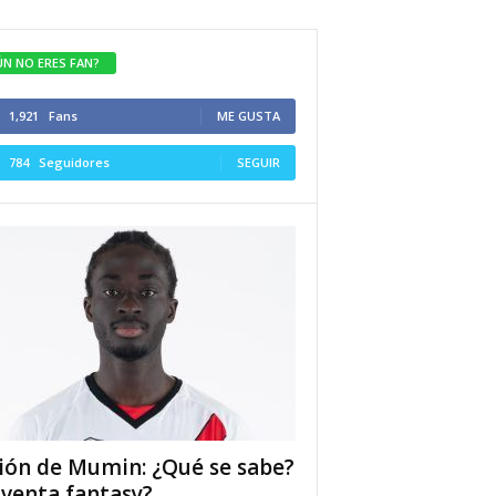
ÚN NO ERES FAN?
1,921
Fans
ME GUSTA
784
Seguidores
SEGUIR
ión de Mumin: ¿Qué se sabe?
 venta fantasy?