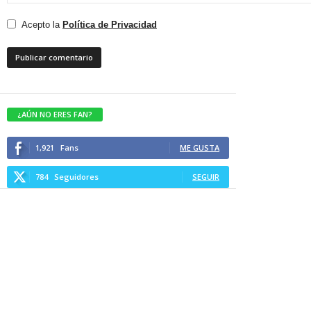
Acepto la
Política de Privacidad
¿AÚN NO ERES FAN?
1,921
Fans
ME GUSTA
784
Seguidores
SEGUIR