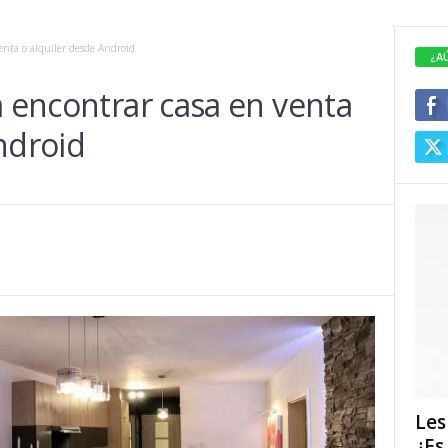
venta o alquiler desde Android
¿A
a encontrar casa en venta
ndroid
Les
¿Es