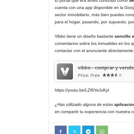
El portal que era antes conocido como
Se
cuenta con una app disponible en la Goog
sector inmobiliario, más bien puedes con
para el hogar, pasando, por supuesto, por
Vibbo tiene un diseño bastante
sencillo e
comentarios sobre los inmuebles en los q
contactar con el anunciante directamente
vibbo - comprar y vend
Price:
Free
https://youtu.be/LZf6YeJuKyI
¿Has utilizado alguna de estas
aplicacio
en compartir tu experiencia con nuestra 