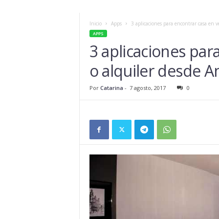
Inicio
Apps
3 aplicaciones para encontrar casa en 
APPS
3 aplicaciones par
o alquiler desde A
Por
Catarina
-
7 agosto, 2017
0