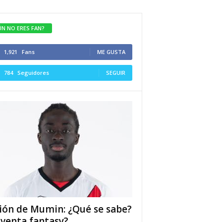
ÚN NO ERES FAN?
1,921
Fans
ME GUSTA
784
Seguidores
SEGUIR
ión de Mumin: ¿Qué se sabe?
 venta fantasy?