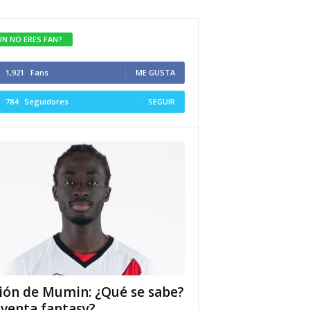
ÚN NO ERES FAN?
1,921
Fans
ME GUSTA
784
Seguidores
SEGUIR
ión de Mumin: ¿Qué se sabe?
 venta fantasy?