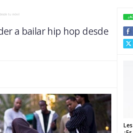
desde tu móvil
¿A
er a bailar hip hop desde
Les
¿Es