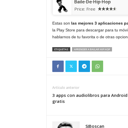
Baile De Hip Hop
Price:
Free
Estas son
las mejores 3 aplicaciones pa
la Play Store para descargar para tu móvi
hablarnos de tu favorita o de otras opcio
ETIQUETAS
APRENDER A BAILAR HIP HOP
Artículo anterior
3 apps con audiolibros para Android
gratis
SJBoscan