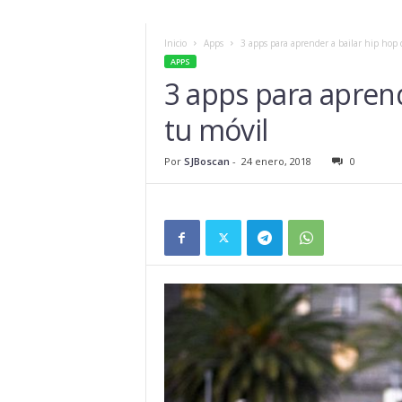
Inicio
Apps
3 apps para aprender a bailar hip hop 
APPS
3 apps para aprend
tu móvil
Por
SJBoscan
-
24 enero, 2018
0