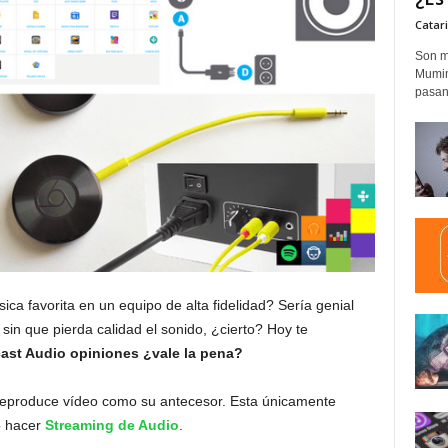
Catar
Son m
Mumim
pasand
ca favorita en un equipo de alta fidelidad? Sería genial
in que pierda calidad el sonido, ¿cierto? Hoy te
st Audio opiniones ¿vale la pena?
 reproduce vídeo como su antecesor. Esta únicamente
o hacer
Streaming de Audio
.