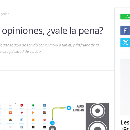
a pena?
¿A
opiniones, ¿vale la pena?
quier equipo de sonido con tu móvil o tablet, y disfrutar de tu
 alta fidelidad de sonido.
Les
¿Es