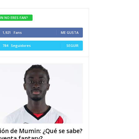
ÚN NO ERES FAN?
1,921
Fans
ME GUSTA
784
Seguidores
SEGUIR
ión de Mumin: ¿Qué se sabe?
 venta fantasy?