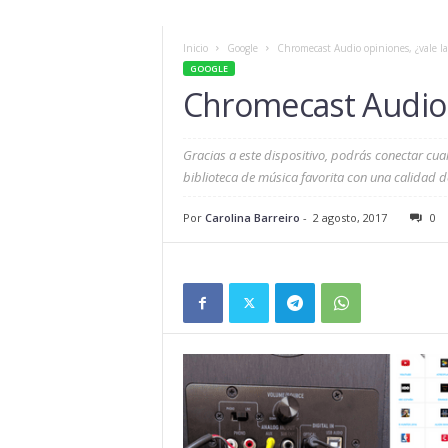
Inicio
Google
Chromecast Audio opiniones, ¿vale l
GOOGLE
Chromecast Audio 
Gracias a este dispositivo, podrás conectar cual
biblioteca de música favorita con una calidad de
Por
Carolina Barreiro
-
2 agosto, 2017
0