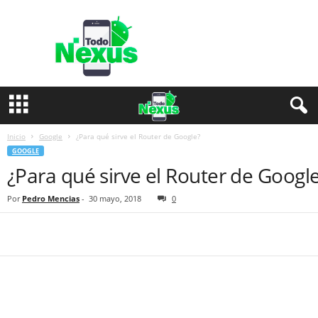
T
o
d
o
N
e
x
u
s
Inicio
Google
¿Para qué sirve el Router de Google?
GOOGLE
¿Para qué sirve el Router de Googl
Por
Pedro Mencias
-
30 mayo, 2018
0